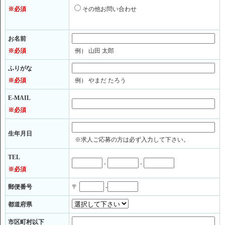
※必須
その他お問い合わせ
お名前
※必須
例） 山田 太郎
ふりがな
※必須
例） やまだ たろう
E-MAIL
※必須
生年月日
※求人ご応募の方は必ず入力して下さい。
TEL
-
-
※必須
郵便番号
〒
-
都道府県
市区町村以下